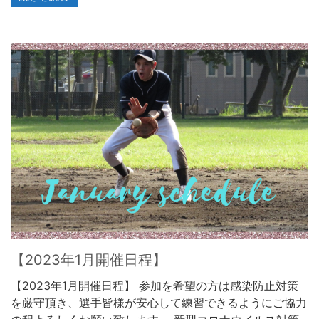
【2023年1月開催日程】
【2023年1月開催日程】 参加を希望の方は感染防止対策
を厳守頂き、選手皆様が安心して練習できるようにご協力