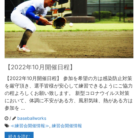
【2022年10月開催日程】
【2022年10月開催日程】 参加を希望の方は感染防止対策
を厳守頂き、選手皆様が安心して練習できるようにご協力
の程よろしくお願い致します。 新型コロナウイルス対策
において、体調に不安がある方、風邪気味、熱がある方は
参加を …
/
baseballworks
≪練習会開催情報≫
,
練習会開催情報
続きを読む