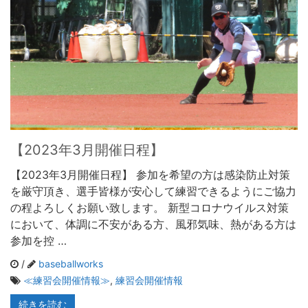
【2023年3月開催日程】
【2023年3月開催日程】 参加を希望の方は感染防止対策
を厳守頂き、選手皆様が安心して練習できるようにご協力
の程よろしくお願い致します。 新型コロナウイルス対策
において、体調に不安がある方、風邪気味、熱がある方は
参加を控 …
/
baseballworks
≪練習会開催情報≫
,
練習会開催情報
続きを読む