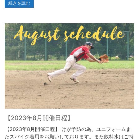
続きを読む
【2023年8月開催日程】
【2023年8月開催日程】 けが予防の為、ユニフォームま
たスパイク着用をお願いしております。また飲料水はご持