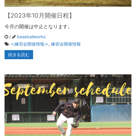
【2023年10月開催日程】
今月の開催は中止となります。
/
baseballworks
≪練習会開催情報≫
,
練習会開催情報
続きを読む