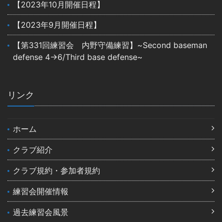
【2023年10月開催日程】
【2023年9月開催日程】
【第331回練習会 内野守備練習】~Second baseman
defense 4→6/Third base defense~
リンク
ホーム
クラブ紹介
クラブ規約・参加者規約
練習会開催情報
過去練習会風景