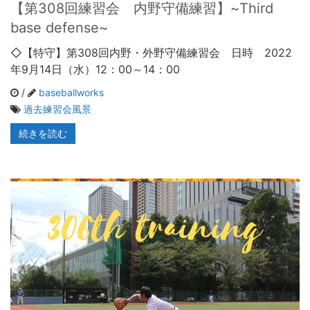
【第308回練習会 内野守備練習】~Third
base defense~
◇【特守】第308回内野・外野守備練習会 日時 2022
年9月14日（水）12：00～14：00
/
baseballworks
過去練習会風景
続きを読む