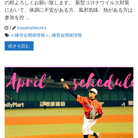
の程よろしくお願い致します。 新型コロナウイルス対策
において、体調に不安がある方、風邪気味、熱がある方は
参加を控 …
/
baseballworks
≪練習会開催情報≫
,
練習会開催情報
続きを読む