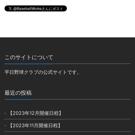
このサイトについて
平日野球クラブの公式サイトです。
最近の投稿
【2023年12月開催日程】
【2023年11月開催日程】