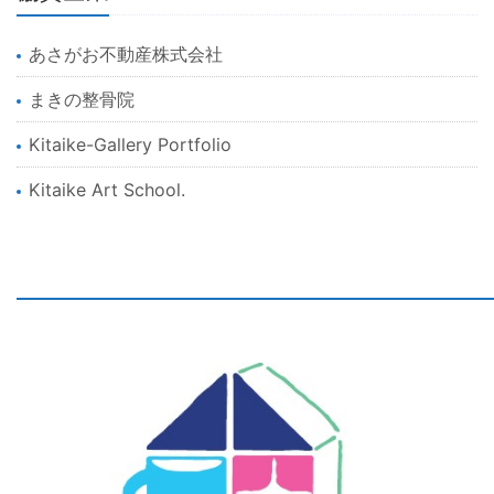
あさがお不動産株式会社
まきの整骨院
Kitaike-Gallery Portfolio
Kitaike Art School.