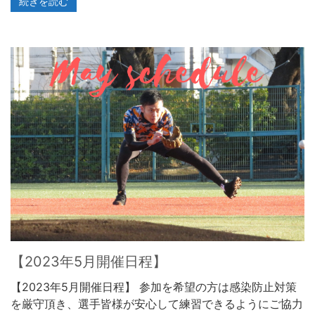
続きを読む
【2023年5月開催日程】
【2023年5月開催日程】 参加を希望の方は感染防止対策
を厳守頂き、選手皆様が安心して練習できるようにご協力