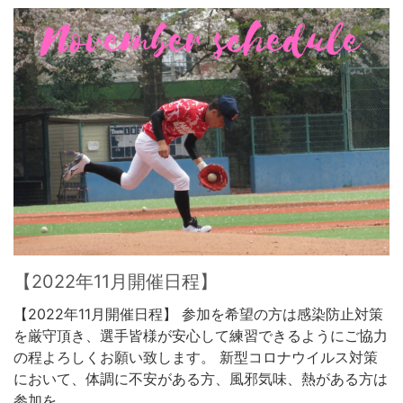
【2022年11月開催日程】
【2022年11月開催日程】 参加を希望の方は感染防止対策
を厳守頂き、選手皆様が安心して練習できるようにご協力
の程よろしくお願い致します。 新型コロナウイルス対策
において、体調に不安がある方、風邪気味、熱がある方は
参加を …