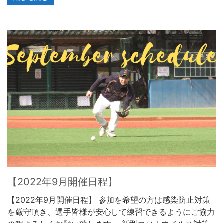
【2022年9月開催日程】
【2022年9月開催日程】 参加を希望の方は感染防止対策
を厳守頂き、選手皆様が安心して練習できるようにご協力