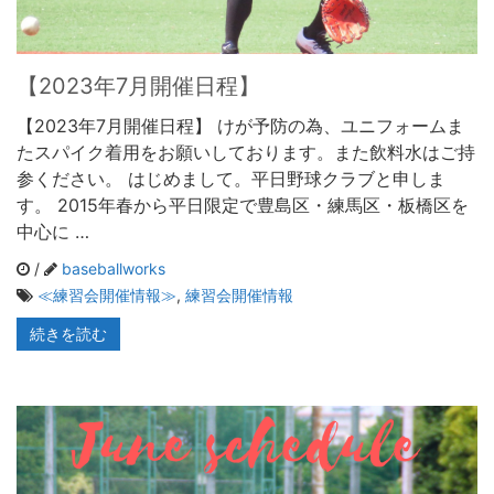
【2023年7月開催日程】
【2023年7月開催日程】 けが予防の為、ユニフォームま
たスパイク着用をお願いしております。また飲料水はご持
参ください。 はじめまして。平日野球クラブと申しま
す。 2015年春から平日限定で豊島区・練馬区・板橋区を
中心に …
/
baseballworks
≪練習会開催情報≫
,
練習会開催情報
続きを読む