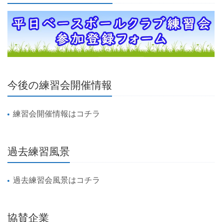
今後の練習会開催情報
練習会開催情報はコチラ
過去練習風景
過去練習会風景はコチラ
協賛企業