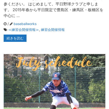
参ください。 はじめまして。平日野球クラブと申しま
す。 2015年春から平日限定で豊島区・練馬区・板橋区を
中心に …
/
baseballworks
≪練習会開催情報≫
,
練習会開催情報
続きを読む