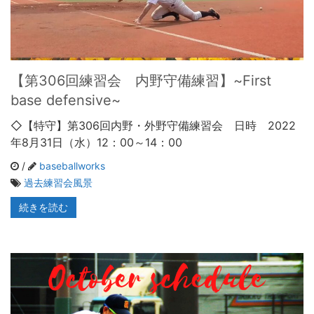
【第306回練習会 内野守備練習】~First
base defensive~
◇【特守】第306回内野・外野守備練習会 日時 2022
年8月31日（水）12：00～14：00
/
baseballworks
過去練習会風景
続きを読む