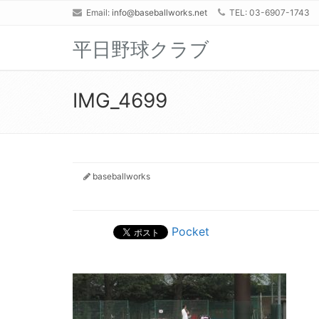
Email:
info@baseballworks.net
TEL: 03-6907-1743
平日野球クラブ
IMG_4699
baseballworks
Pocket