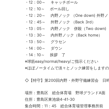
・12：00～ キャッチボール
・12：10～ ボール回し
・12：20～ 内野ノック （One down) 外野ノッ
・12：45～ 外野ノック （Back 3rd）
・13：05～ 内野ノック 併殺（Two down)
・13：30～ 内外野ノック（Back home）
・13：50～ グラセン
・14：00～ ダウン
・14：10～ 挨拶 了
※球筋easy/normal/heavy/ご指示ください
※ほぼノータイムで淡々とノック練習をします
◇【特守】第200回内野・外野守備練習会 日時 2
場所：豊島区 総合体育場 野球グランドA面
住所：豊島区東池袋4-41-30
集合時間：11：45 総合体育場管理事務所前