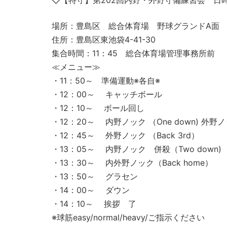
◇【特守】第202回内野・外野守備練習会 日時 2
場所：豊島区 総合体育場 野球グランドA面
住所：豊島区東池袋4-41-30
集合時間：11：45 総合体育場管理事務所前
≪メニュー≫
・11：50～ 準備運動※各自※
・12：00～ キャッチボール
・12：10～ ボール回し
・12：20～ 内野ノック （One down) 外野ノッ
・12：45～ 外野ノック （Back 3rd）
・13：05～ 内野ノック 併殺（Two down)
・13：30～ 内外野ノック（Back home）
・13：50～ グラセン
・14：00～ ダウン
・14：10～ 挨拶 了
※球筋easy/normal/heavy/ご指示ください