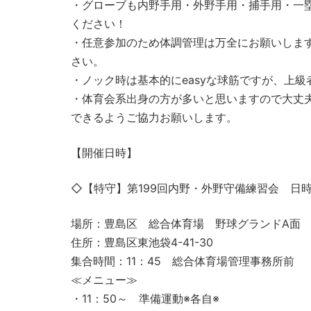
・グローブも内野手用・外野手用・捕手用・一
ください！
・任意参加のため体調管理は万全にお願いしま
さい。
・ノック時は基本的にeasyな球筋ですが、上級者は
・体育会系出身の方が多いと思いますので大丈
できるようご協力お願いします。
【開催日時】
◇【特守】第199回内野・外野守備練習会 日時 2
場所：豊島区 総合体育場 野球グランドA面
住所：豊島区東池袋4-41-30
集合時間：11：45 総合体育場管理事務所前
≪メニュー≫
・11：50～ 準備運動※各自※