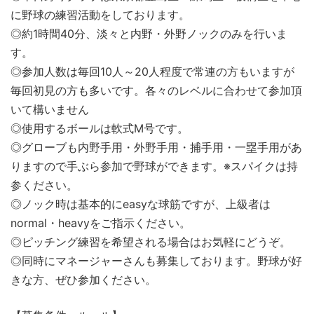
に野球の練習活動をしております。
◎約1時間40分、淡々と内野・外野ノックのみを行いま
す。
◎参加人数は毎回10人～20人程度で常連の方もいますが
毎回初見の方も多いです。各々のレベルに合わせて参加頂
いて構いません
◎使用するボールは軟式M号です。
◎グローブも内野手用・外野手用・捕手用・一塁手用があ
りますので手ぶら参加で野球ができます。※スパイクは持
参ください。
◎ノック時は基本的にeasyな球筋ですが、上級者は
normal・heavyをご指示ください。
◎ピッチング練習を希望される場合はお気軽にどうぞ。
◎同時にマネージャーさんも募集しております。野球が好
きな方、ぜひ参加ください。