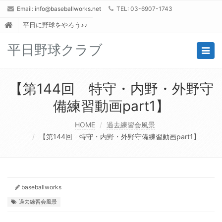
Email:
info@baseballworks.net
TEL: 03-6907-1743
平日に野球をやろう♪♪
平日野球クラブ
Togg
navig
【第144回 特守・内野・外野守
備練習動画part1】
HOME
過去練習会風景
【第144回 特守・内野・外野守備練習動画part1】
baseballworks
過去練習会風景