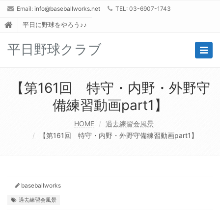
Email:
info@baseballworks.net
TEL: 03-6907-1743
平日に野球をやろう♪♪
平日野球クラブ
Togg
navig
【第161回 特守・内野・外野守
備練習動画part1】
HOME
過去練習会風景
【第161回 特守・内野・外野守備練習動画part1】
baseballworks
過去練習会風景