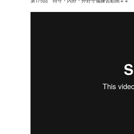
第175回 特守・内野・外野守備練習動画↓↓