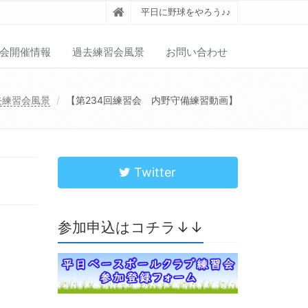
平日に野球をやろう♪♪
会開催情報
過去練習会風景
お問い合わせ
去練習会風景
【第234回練習会 内野守備練習動画】
Twitter
参加申込はコチラ↓↓