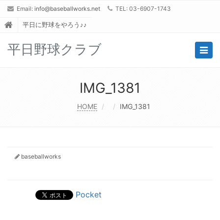
Email:
info@baseballworks.net
TEL: 03-6907-1743
平日に野球をやろう♪♪
平日野球クラブ
Togg
navig
IMG_1381
HOME
IMG_1381
baseballworks
Pocket