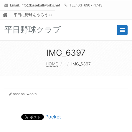
Email:
info@baseballworks.net
TEL: 03-6907-1743
平日に野球をやろう♪♪
平日野球クラブ
Togg
navig
IMG_6397
HOME
IMG_6397
baseballworks
Pocket