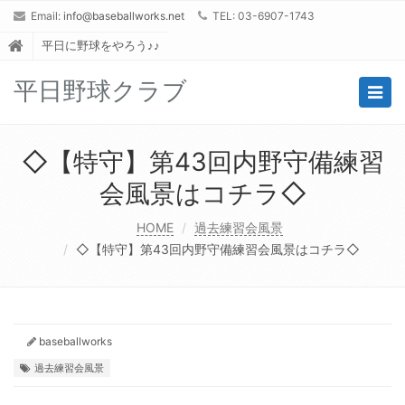
Email:
info@baseballworks.net
TEL: 03-6907-1743
平日に野球をやろう♪♪
平日野球クラブ
Togg
navig
◇【特守】第43回内野守備練習
会風景はコチラ◇
HOME
過去練習会風景
◇【特守】第43回内野守備練習会風景はコチラ◇
baseballworks
過去練習会風景