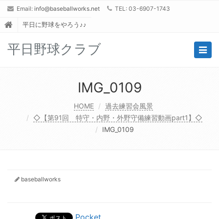
Email:
info@baseballworks.net
TEL: 03-6907-1743
平日に野球をやろう♪♪
平日野球クラブ
Togg
navig
IMG_0109
HOME
過去練習会風景
◇【第91回 特守・内野・外野守備練習動画part1】◇
IMG_0109
baseballworks
Pocket