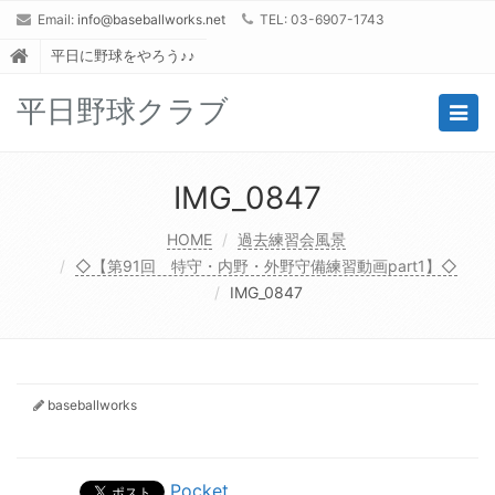
Email:
info@baseballworks.net
TEL: 03-6907-1743
平日に野球をやろう♪♪
平日野球クラブ
Togg
navig
IMG_0847
HOME
過去練習会風景
◇【第91回 特守・内野・外野守備練習動画part1】◇
IMG_0847
baseballworks
Pocket