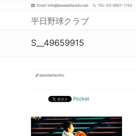
Email:
info@baseballworks.net
TEL: 03-6907-1743
平日野球クラブ
S__49659915
baseballworks
Pocket