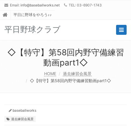
Email:
info@baseballworks.net
TEL: 03-6907-1743
平日に野球をやろう♪♪
平日野球クラブ
Togg
navig
◇【特守】第58回内野守備練習
動画part1◇
HOME
過去練習会風景
◇【特守】第58回内野守備練習動画part1◇
baseballworks
過去練習会風景