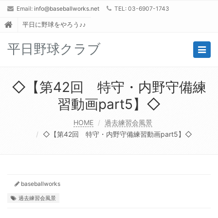
Email:
info@baseballworks.net
TEL: 03-6907-1743
平日に野球をやろう♪♪
平日野球クラブ
Togg
navig
◇【第42回 特守・内野守備練
習動画part5】◇
HOME
過去練習会風景
◇【第42回 特守・内野守備練習動画part5】◇
baseballworks
過去練習会風景